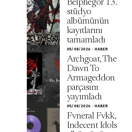
Belphegor 13.
stüdyo
albümünün
kayıtlarını
tamamladı
05/08/2026 · HABER
Archgoat, The
Dawn To
Armageddon
parçasını
yayımladı
05/08/2026 · HABER
Fvneral Fvkk,
Indecent Idols