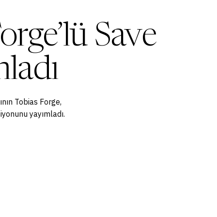
orge’lü Save
mladı
ının Tobias Forge,
siyonunu yayımladı.