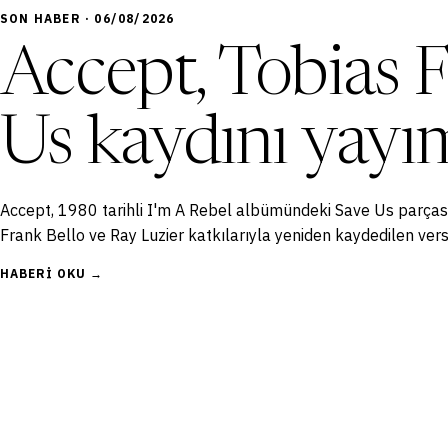
SON HABER · 06/08/2026
Accept, Tobias F
Us kaydını yayı
Accept, 1980 tarihli I'm A Rebel albümündeki Save Us parças
Frank Bello ve Ray Luzier katkılarıyla yeniden kaydedilen ver
HABERI OKU →