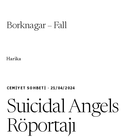
Borknagar – Fall
Harika
CEMIYET SOHBETI · 21/04/2024
Suicidal Angels
Röportajı