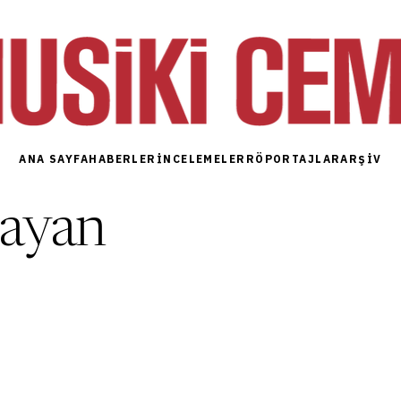
ANA SAYFA
HABERLER
İNCELEMELER
RÖPORTAJLAR
ARŞIV
şayan