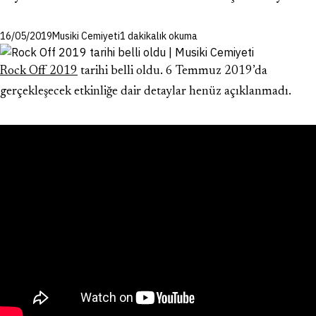
16/05/2019
Musiki Cemiyeti
1 dakikalık okuma
Rock Off 2019
tarihi belli oldu. 6 Temmuz 2019’da
gerçekleşecek etkinliğe dair detaylar henüz açıklanmadı.