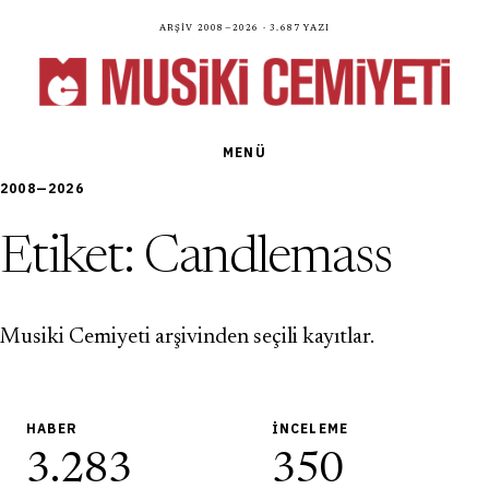
Arşiv 2008—2026 · 3.687 yazı
MENÜ
2008—2026
Etiket:
Candlemass
Musiki Cemiyeti arşivinden seçili kayıtlar.
HABER
İNCELEME
3.283
350