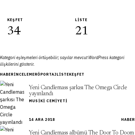
KEŞFET
LISTE
34
21
Kategori eşleşmeleri örtüşebilir; sayılar mevcut WordPress kategori
ilişkilerini gösterir.
HABER
İNCELEME
RÖPORTAJ
LISTE
KEŞFET
Yeni Candlemass şarkısı The Omega Circle
yayınlandı
MUSIKI CEMIYETI
14 ARA 2018
HABER
Yeni Candlemass albümü The Door To Doom