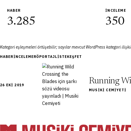
HABER
İNCELEME
3.285
350
Kategori eşleşmeleri örtüşebilir; sayılar mevcut WordPress kategori ilişkil
HABER
İNCELEME
RÖPORTAJ
LISTE
KEŞFET
Running Wil
26 EKI 2019
MUSIKI CEMIYETI