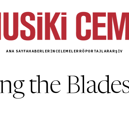
ANA SAYFA
HABERLER
İNCELEMELER
RÖPORTAJLAR
ARŞIV
ng the Blade