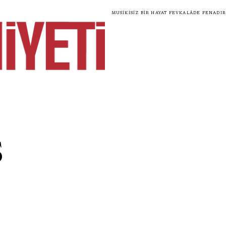
Musikisiz bir hayat fevkalâde fenadır
s