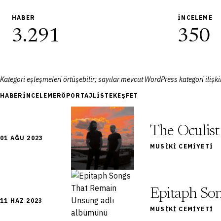
HABER
İNCELEME
3.291
350
Kategori eşleşmeleri örtüşebilir; sayılar mevcut WordPress kategori ilişkil
HABER
İNCELEME
RÖPORTAJ
LISTE
KEŞFET
The Oculist 
01 AĞU 2023
MUSIKI CEMIYETI
Epitaph So
11 HAZ 2023
MUSIKI CEMIYETI