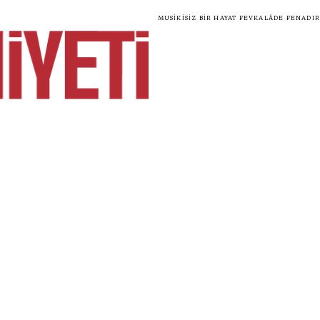
Musikisiz bir hayat fevkalâde fenadır