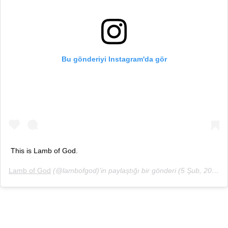
Bu gönderiyi Instagram'da gör
This is Lamb of God.
Lamb of God
(@lambofgod)'in paylaştığı bir gönderi (
5 Şub, 2020, 1:42ös PST