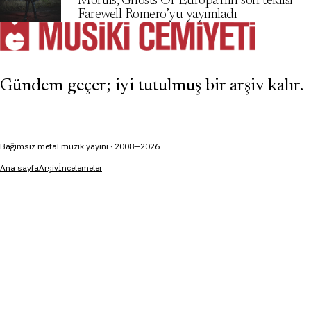
Mortiis, Ghosts Of Europa’nın son teklisi
Farewell Romero’yu yayımladı
Gündem geçer; iyi tutulmuş bir arşiv kalır.
Bağımsız metal müzik yayını · 2008—2026
Ana sayfa
Arşiv
İncelemeler