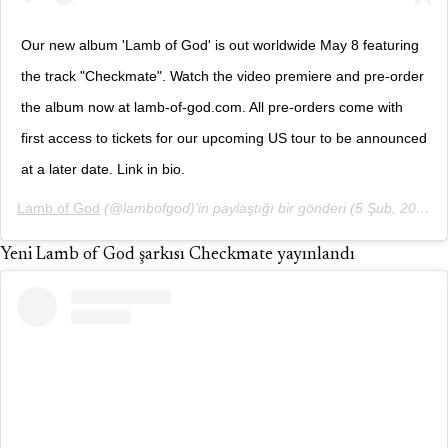
Our new album 'Lamb of God' is out worldwide May 8 featuring
the track "Checkmate". Watch the video premiere and pre-order
the album now at lamb-of-god.com. All pre-orders come with
first access to tickets for our upcoming US tour to be announced
at a later date. Link in bio.
Lamb of God
(@lambofgod)'in paylaştığı bir gönderi (
5 Şub, 2020, 9:57ös PST
Yeni Lamb of God şarkısı Checkmate yayınlandı