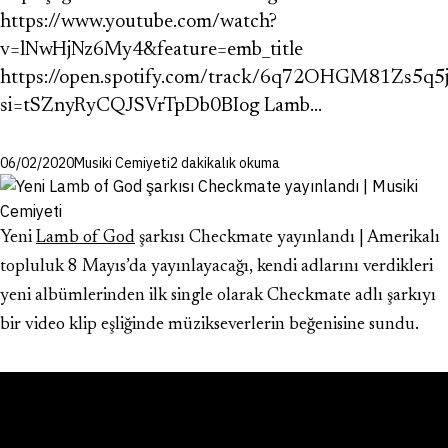
https://www.youtube.com/watch?
v=lNwHjNz6My4&feature=emb_title
https://open.spotify.com/track/6q72OHGM81Zs5q
si=tSZnyRyCQJSVrTpDb0BIog Lamb…
06/02/2020
Musiki Cemiyeti
2 dakikalık okuma
Yeni
Lamb of God
şarkısı Checkmate yayınlandı | Amerikalı
topluluk 8 Mayıs’da yayınlayacağı, kendi adlarını verdikleri
yeni albümlerinden ilk single olarak Checkmate adlı şarkıyı
bir video klip eşliğinde müzikseverlerin beğenisine sundu.