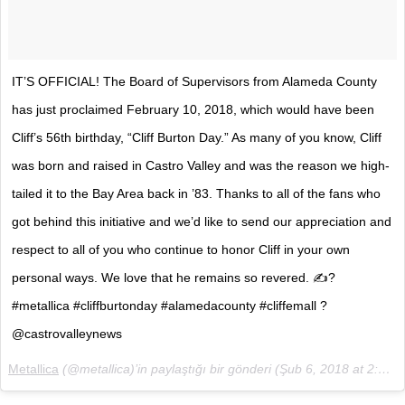
IT’S OFFICIAL! The Board of Supervisors from Alameda County
has just proclaimed February 10, 2018, which would have been
Cliff’s 56th birthday, “Cliff Burton Day.” As many of you know, Cliff
was born and raised in Castro Valley and was the reason we high-
tailed it to the Bay Area back in ’83. Thanks to all of the fans who
got behind this initiative and we’d like to send our appreciation and
respect to all of you who continue to honor Cliff in your own
personal ways. We love that he remains so revered. ✍?
#metallica #cliffburtonday #alamedacounty #cliffemall ?
@castrovalleynews
Metallica
(@metallica)’in paylaştığı bir gönderi (
Şub 6, 2018 at 2:56ös PST