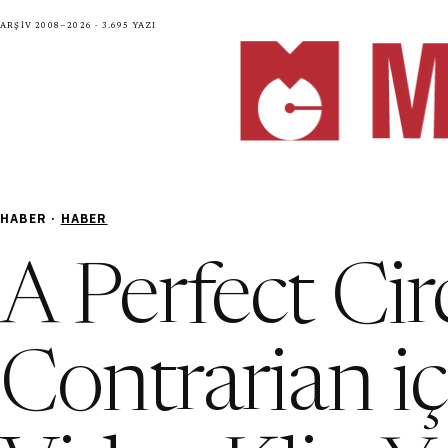
Arşiv 2008—2026 · 3.695 yazı
HABER ·
HABER
A Perfect Cir
Contrarian iç