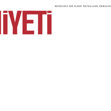
Musikisiz bir hayat fevkalâde fenadır