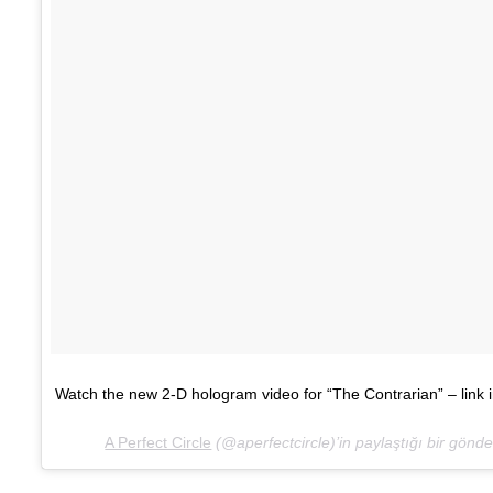
Watch the new 2-D hologram video for “The Contrarian” – link i
A Perfect Circle
(@aperfectcircle)’in paylaştığı bir gönder