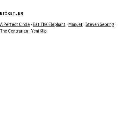
ETIKETLER
A Perfect Circle
·
Eat The Elephant
·
Manşet
·
Steven Sebring
·
The Contrarian
·
Yeni Klip