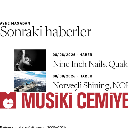
AYNI MASADAN
Sonraki haberler
08/08/2026 · HABER
Nine Inch Nails, Quake
08/08/2026 · HABER
Norveçli Shining, NOR
Bağımsız metal müzik yayını · 2008—2026