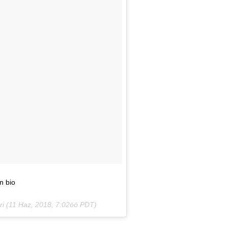
n bio
i (
11 Haz, 2018, 7:02öö PDT
)