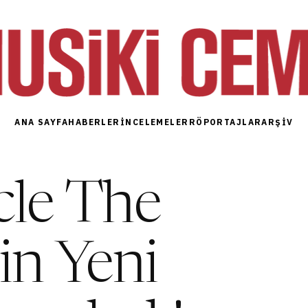
ANA SAYFA
HABERLER
İNCELEMELER
RÖPORTAJLAR
ARŞIV
cle The
in Yeni