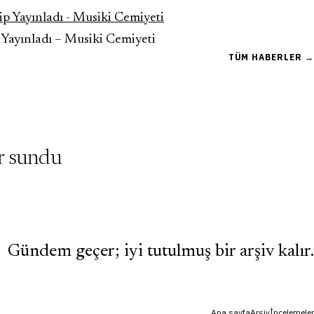
p Yayınladı – Musiki Cemiyeti
TÜM HABERLER →
er sundu
Gündem geçer; iyi tutulmuş bir arşiv kalır.
Ana sayfa
Arşiv
İncelemeler