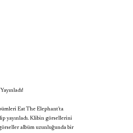
 Yayınladı!
lbümleri Eat The Elephant’ta
p yayınladı. Klibin görsellerini
 görseller albüm uzunluğunda bir