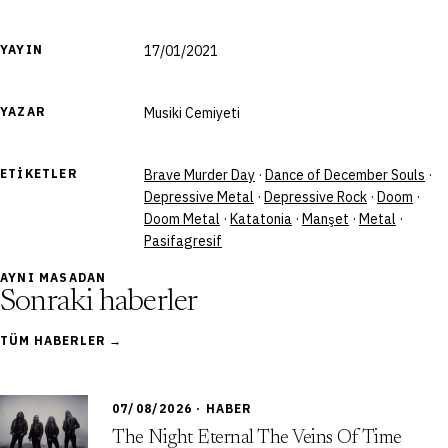
YAYIN
17/01/2021
YAZAR
Musiki Cemiyeti
ETIKETLER
Brave Murder Day
·
Dance of December Souls
·
Depressive Metal
·
Depressive Rock
·
Doom
·
Doom Metal
·
Katatonia
·
Manşet
·
Metal
·
Pasifagresif
AYNI MASADAN
Sonraki haberler
TÜM HABERLER →
07/08/2026 · HABER
The Night Eternal The Veins Of Time