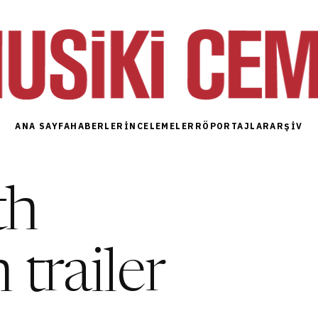
ANA SAYFA
HABERLER
İNCELEMELER
RÖPORTAJLAR
ARŞIV
th
 trailer