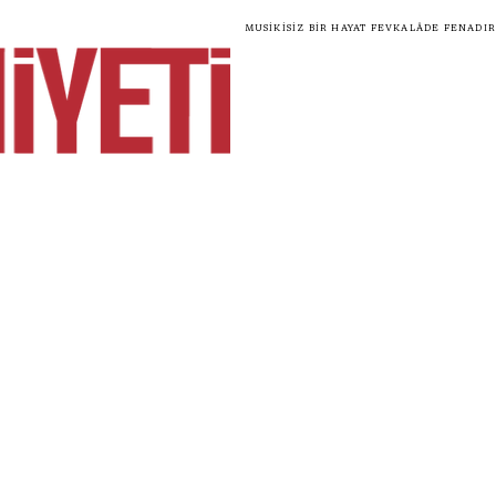
Musikisiz bir hayat fevkalâde fenadır