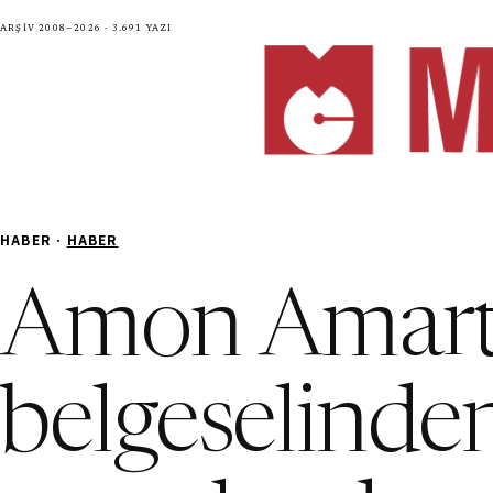
Arşiv 2008—2026 · 3.691 yazı
HABER ·
HABER
Amon Amar
belgeselinden