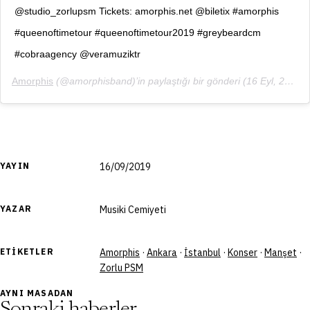
@studio_zorlupsm Tickets: amorphis.net @biletix #amorphis
#queenoftimetour #queenoftimetour2019 #greybeardcm
#cobraagency @veramuziktr
Amorphis
(@amorphisband)’in paylaştığı bir gönderi (
16 Eyl, 2019, 1:19öö PDT
YAYIN
16/09/2019
YAZAR
Musiki Cemiyeti
ETIKETLER
Amorphis
·
Ankara
·
İstanbul
·
Konser
·
Manşet
·
Zorlu PSM
AYNI MASADAN