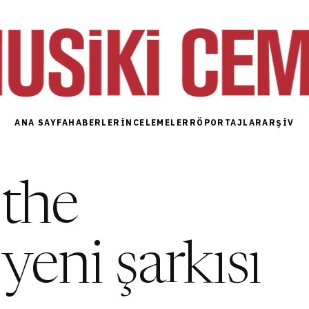
ANA SAYFA
HABERLER
İNCELEMELER
RÖPORTAJLAR
ARŞIV
 the
yeni şarkısı