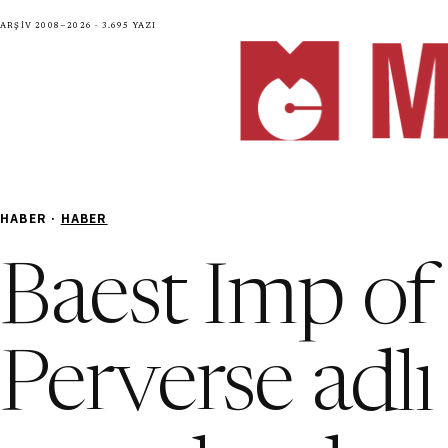
Arşiv 2008—2026 · 3.695 yazı
HABER ·
HABER
Baest Imp of
Perverse adlı 