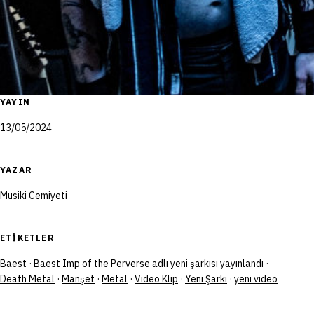
YAYIN
13/05/2024
YAZAR
Musiki Cemiyeti
ETIKETLER
Baest
·
Baest Imp of the Perverse adlı yeni şarkısı yayınlandı
·
Death Metal
·
Manşet
·
Metal
·
Video Klip
·
Yeni Şarkı
·
yeni video