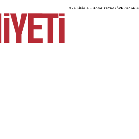
Musikisiz bir hayat fevkalâde fenadır