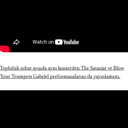
Topluluk şubat ayında aynı konserden The Satanist ve Blow
Your Trumpets Gabriel performanslarını da yayınlamıştı.