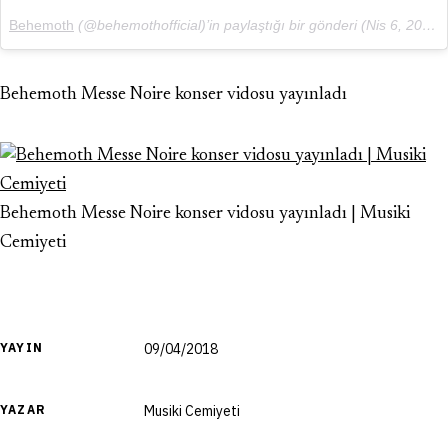
Behemoth
(@behemothofficial)’in paylaştığı bir gönderi (
Nis 6, 2018 at 9:01öö PDT
Behemoth Messe Noire konser vidosu yayınladı
Behemoth Messe Noire konser vidosu yayınladı | Musiki
Cemiyeti
YAYIN
09/04/2018
YAZAR
Musiki Cemiyeti