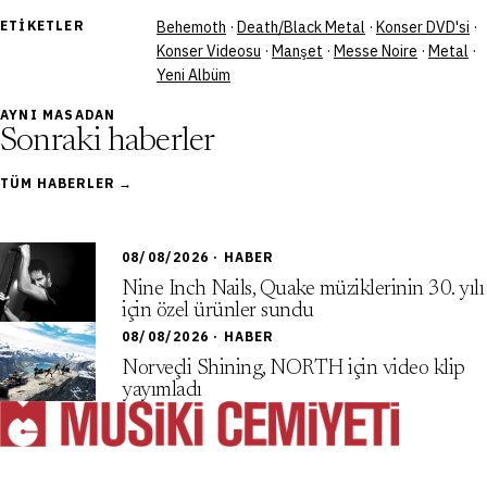
ETIKETLER
Behemoth
·
Death/Black Metal
·
Konser DVD'si
·
Konser Videosu
·
Manşet
·
Messe Noire
·
Metal
·
Yeni Albüm
AYNI MASADAN
Sonraki haberler
TÜM HABERLER →
08/08/2026 · HABER
Nine Inch Nails, Quake müziklerinin 30. yılı
için özel ürünler sundu
08/08/2026 · HABER
Norveçli Shining, NORTH için video klip
yayımladı