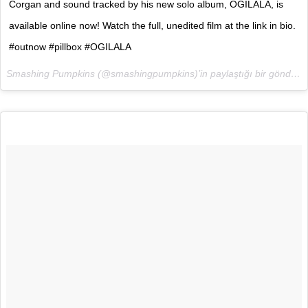
Corgan and sound tracked by his new solo album, OGILALA, is
available online now! Watch the full, unedited film at the link in bio.
#outnow #pillbox #OGILALA
Smashing Pumpkins (@smashingpumpkins)’in paylaştığı bir gönderi (