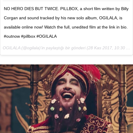
NO HERO DIES BUT TWICE. PILLBOX, a short film written by Billy
Corgan and sound tracked by his new solo album, OGILALA, is
available online now! Watch the full, unedited film at the link in bio.
#outnow #pillbox #OGILALA
OGILALA (@ogilala)’in paylaştığı bir gönderi (
28 Kas 2017, 10:30 PST