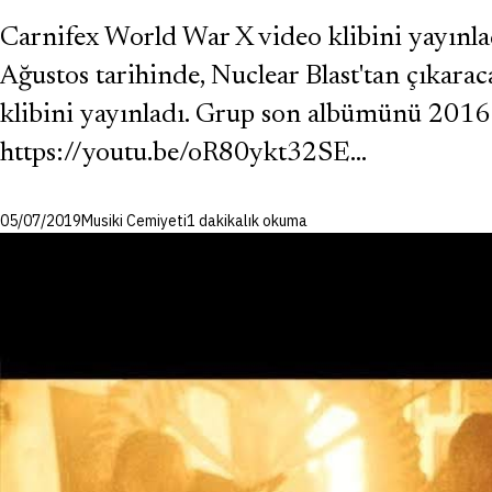
Carnifex World War X video klibini yayınl
Ağustos tarihinde, Nuclear Blast'tan çıkarac
klibini yayınladı. Grup son albümünü 2016 
https://youtu.be/oR80ykt32SE…
05/07/2019
Musiki Cemiyeti
1 dakikalık okuma