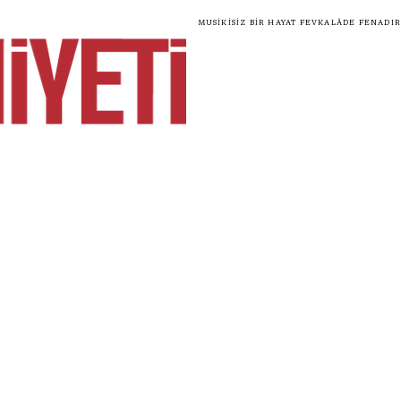
Musikisiz bir hayat fevkalâde fenadır