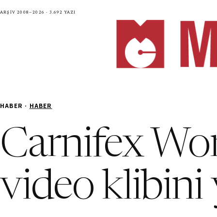
Arşiv 2008—2026 · 3.692 yazı
HABER ·
HABER
Carnifex Wo
video klibini