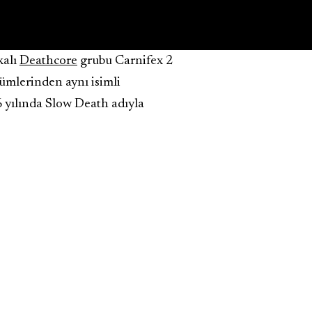
kalı
Deathcore
grubu Carnifex 2
bümlerinden aynı isimli
6 yılında Slow Death adıyla