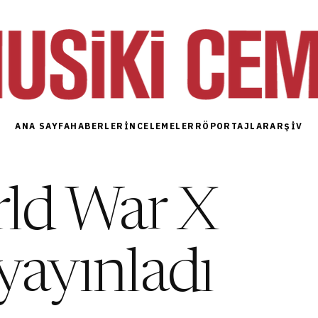
ANA SAYFA
HABERLER
İNCELEMELER
RÖPORTAJLAR
ARŞIV
rld War X
 yayınladı