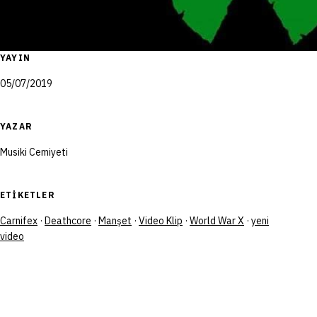
YAYIN
05/07/2019
YAZAR
Musiki Cemiyeti
ETIKETLER
Carnifex
·
Deathcore
·
Manşet
·
Video Klip
·
World War X
·
yeni
video