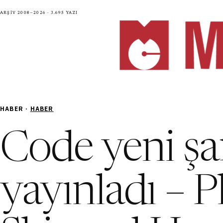
Arşiv 2008—2026 · 3.695 yazı
HABER ·
HABER
Code yeni şa
yayınladı – P