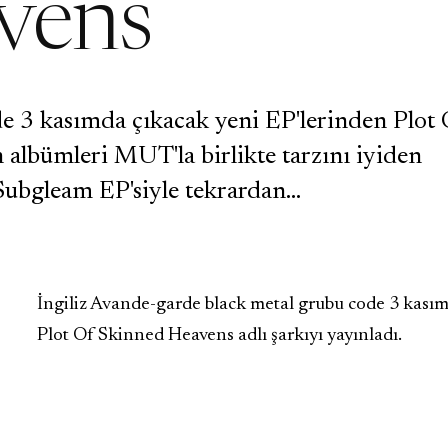
vens
de 3 kasımda çıkacak yeni EP'lerinden Plot
 albümleri MUT'la birlikte tarzını iyiden
 Subgleam EP'siyle tekrardan…
İngiliz Avande-garde black metal grubu code 3 kası
Plot Of Skinned Heavens adlı şarkıyı yayınladı.