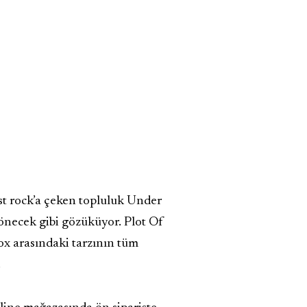
ost rock’a çeken topluluk Under
dönecek gibi gözüküyor. Plot Of
x arasındaki tarzının tüm
.