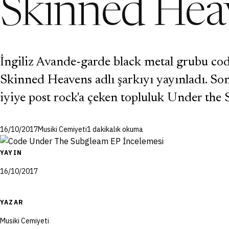
Skinned Hea
İngiliz Avande-garde black metal grubu co
Skinned Heavens adlı şarkıyı yayınladı. Son
iyiye post rock'a çeken topluluk Under the
16/10/2017
Musiki Cemiyeti
1 dakikalık okuma
YAYIN
16/10/2017
YAZAR
Musiki Cemiyeti