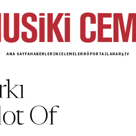
ANA SAYFA
HABERLER
İNCELEMELER
RÖPORTAJLAR
ARŞIV
rkı
lot Of