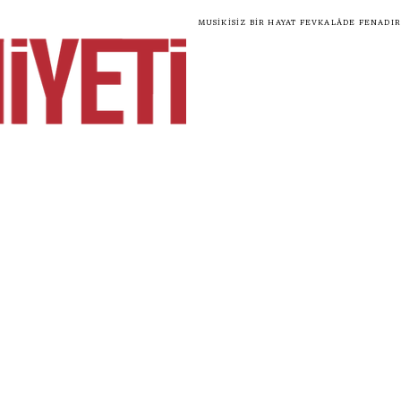
Musikisiz bir hayat fevkalâde fenadır