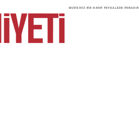
Musikisiz bir hayat fevkalâde fenadır