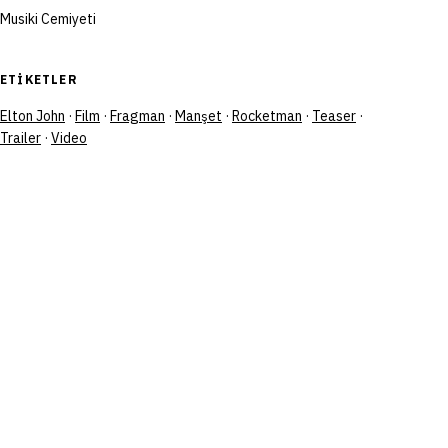
Musiki Cemiyeti
ETIKETLER
Elton John
·
Film
·
Fragman
·
Manşet
·
Rocketman
·
Teaser
·
Trailer
·
Video