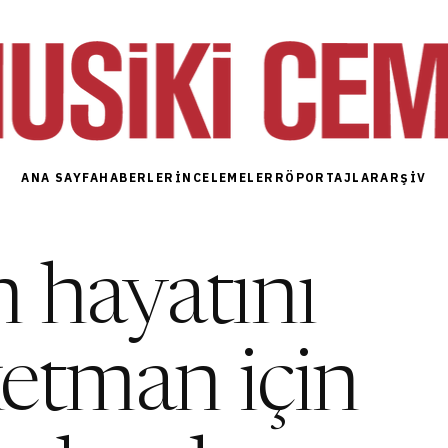
ANA SAYFA
HABERLER
İNCELEMELER
RÖPORTAJLAR
ARŞIV
n hayatını
etman için