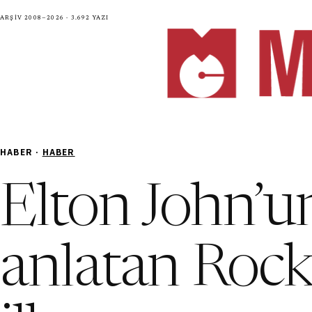
Arşiv 2008—2026 · 3.692 yazı
HABER ·
HABER
Elton John’u
anlatan Rock