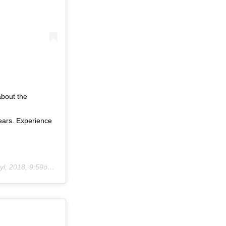
about the
ears. Experience
l, 2018, 9:59ös PDT
)