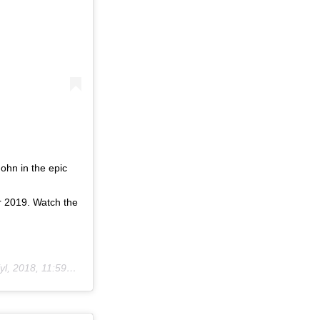
John in the epic
r 2019. Watch the
l, 2018, 11:59ös PDT
)