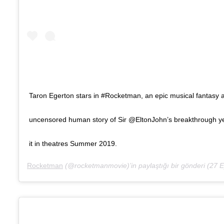
Taron Egerton stars in #Rocketman, an epic musical fantasy 
uncensored human story of Sir @EltonJohn’s breakthrough y
it in theatres Summer 2019.
Rocketman
(@rocketmanmovie)’in paylaştığı bir gönderi (
27 Ey