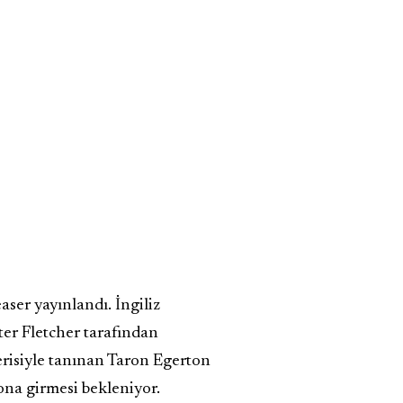
ser yayınlandı. İngiliz
er Fletcher tarafından
erisiyle tanınan Taron Egerton
ona girmesi bekleniyor.