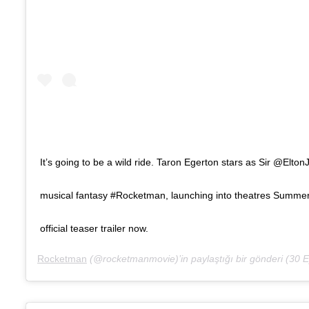
It’s going to be a wild ride. Taron Egerton stars as Sir @Elton
musical fantasy #Rocketman, launching into theatres Summe
official teaser trailer now.
Rocketman
(@rocketmanmovie)’in paylaştığı bir gönderi (
30 Ey