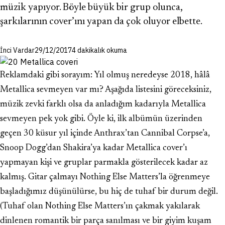
müzik yapıyor. Böyle büyük bir grup olunca,
şarkılarının cover’ını yapan da çok oluyor elbette.
İnci Vardar
29/12/2017
4 dakikalık okuma
Reklamdaki gibi sorayım: Yıl olmuş neredeyse 2018, hâlâ
Metallica sevmeyen var mı? Aşağıda listesini göreceksiniz,
müzik zevki farklı olsa da anladığım kadarıyla Metallica
sevmeyen pek yok gibi. Öyle ki, ilk albümün üzerinden
geçen 30 küsur yıl içinde Anthrax’tan Cannibal Corpse’a,
Snoop Dogg’dan Shakira’ya kadar Metallica cover’ı
yapmayan kişi ve gruplar parmakla gösterilecek kadar az
kalmış. Gitar çalmayı Nothing Else Matters’la öğrenmeye
başladığımız düşünülürse, bu hiç de tuhaf bir durum değil.
(Tuhaf olan Nothing Else Matters’ın çakmak yakılarak
dinlenen romantik bir parça sanılması ve bir giyim kuşam