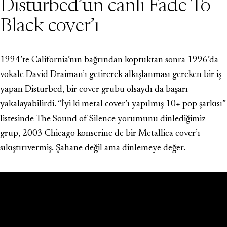
Disturbed’ün canlı Fade To
Black cover’ı
1994’te California’nın bağrından koptuktan sonra 1996’da
vokale David Draiman’ı getirerek alkışlanması gereken bir iş
yapan Disturbed, bir cover grubu olsaydı da başarı
yakalayabilirdi. “
İyi ki metal cover’ı yapılmış 10+ pop şarkısı
”
listesinde The Sound of Silence yorumunu dinlediğimiz
grup, 2003 Chicago konserine de bir Metallica cover’ı
sıkıştırıvermiş. Şahane değil ama dinlemeye değer.