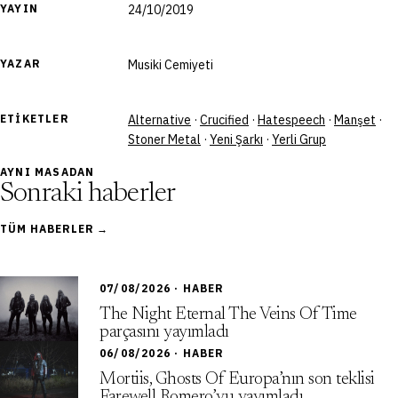
YAYIN
24/10/2019
YAZAR
Musiki Cemiyeti
ETIKETLER
Alternative
·
Crucified
·
Hatespeech
·
Manşet
·
Stoner Metal
·
Yeni Şarkı
·
Yerli Grup
AYNI MASADAN
Sonraki haberler
TÜM HABERLER →
07/08/2026 · HABER
The Night Eternal The Veins Of Time
parçasını yayımladı
06/08/2026 · HABER
Mortiis, Ghosts Of Europa’nın son teklisi
Farewell Romero’yu yayımladı