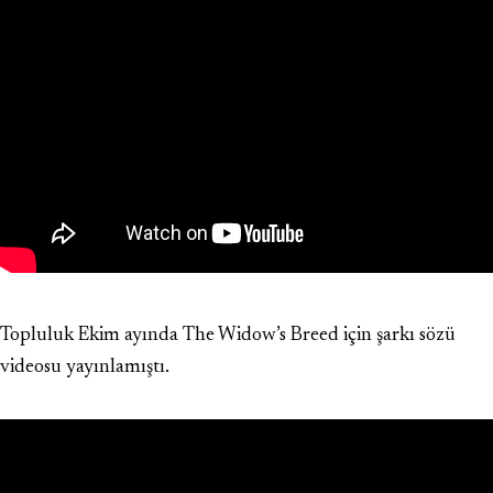
Topluluk Ekim ayında The Widow’s Breed için şarkı sözü
videosu yayınlamıştı.