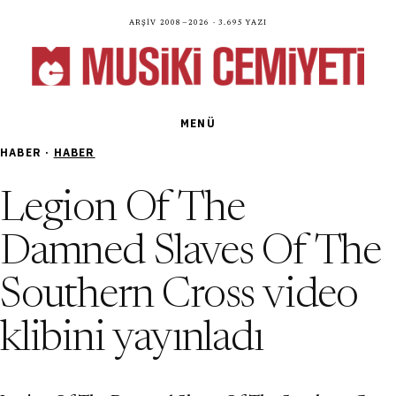
Arşiv 2008—2026 · 3.695 yazı
MENÜ
HABER ·
HABER
Legion Of The
Damned Slaves Of The
Southern Cross video
klibini yayınladı