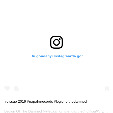
Bu gönderiyi Instagram'da gör
reissue 2019 #napalmrecords #legionofthedamned
Legion Of The Damned
(@legion_of_the_damned_official)'in paylaştığı bir gönderi (