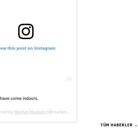
iew this post on Instagram
 have come indoors.
ared by
28, 2020 at 3:24pm PDT
Marilyn Manson
(@marilynmanson) on
Sep 1, 2020 at 6:56pm
TÜM HABERLER →