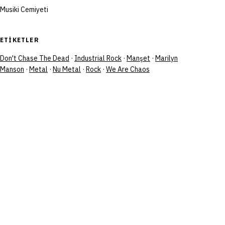
Musiki Cemiyeti
ETIKETLER
Don't Chase The Dead
·
Industrial Rock
·
Manşet
·
Marilyn
Manson
·
Metal
·
Nu Metal
·
Rock
·
We Are Chaos