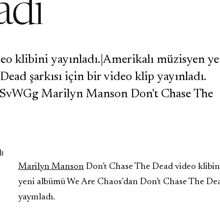
adı
 klibini yayınladı.|Amerikalı müzisyen ye
ad şarkısı için bir video klip yayınladı.
kSvWGg Marilyn Manson Don't Chase The
Marilyn Manson
Don’t Chase The Dead video klibin
yeni albümü We Are Chaos’dan Don’t Chase The Dead ş
yayınladı.