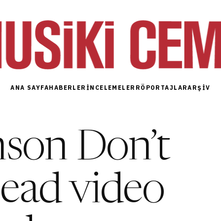
ANA SAYFA
HABERLER
İNCELEMELER
RÖPORTAJLAR
ARŞIV
son Don’t
ead video