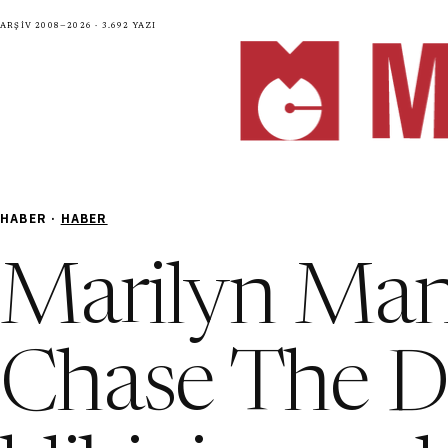
Arşiv 2008—2026 · 3.692 yazı
HABER ·
HABER
Marilyn Man
Chase The D