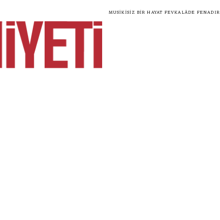
Musikisiz bir hayat fevkalâde fenadır