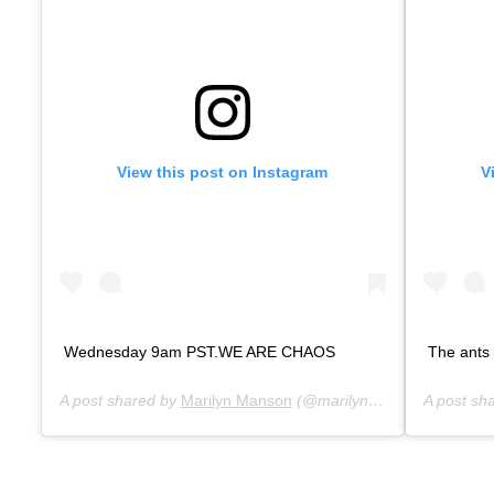
View this post on Instagram
V
Wednesday 9am PST.WE ARE CHAOS
The ants
A post shared by
Marilyn Manson
(@marilynmanson) on
A post sh
Jul 