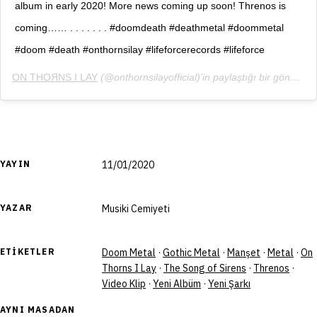
album in early 2020! More news coming up soon! Threnos is
coming…… . . . . . . . #doomdeath #deathmetal #doommetal
#doom #death #onthornsilay #lifeforcerecords #lifeforce
ON THOЯNS I LAY
(@onthornsilayofficial)’in paylaştığı bir gönderi (
YAYIN
11/01/2020
YAZAR
Musiki Cemiyeti
ETIKETLER
Doom Metal
·
Gothic Metal
·
Manşet
·
Metal
·
On
Thorns I Lay
·
The Song of Sirens
·
Threnos
·
Video Klip
·
Yeni Albüm
·
Yeni Şarkı
AYNI MASADAN