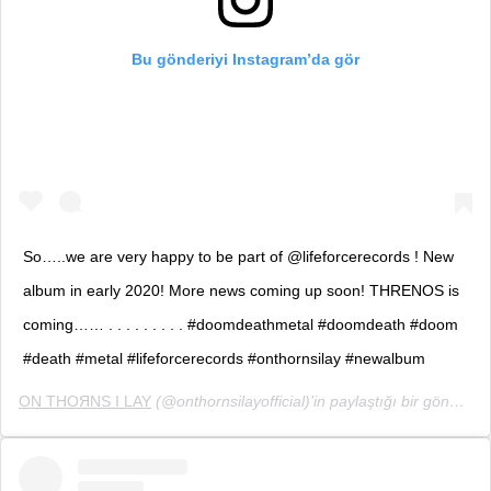
Bu gönderiyi Instagram’da gör
So…..we are very happy to be part of @lifeforcerecords ! New
album in early 2020! More news coming up soon! THRENOS is
coming…… . . . . . . . . . #doomdeathmetal #doomdeath #doom
#death #metal #lifeforcerecords #onthornsilay #newalbum
ON THOЯNS I LAY
(@onthornsilayofficial)’in paylaştığı bir gönderi (