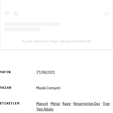
A post shared by Rage (@rageofficialband)
YAYIN
27/08/2021
YAZAR
Musiki Cemiyeti
ETIKETLER
Manşet
·
Metal
·
Rage
·
Resurrection Day
·
True
·
Yeni Albüm