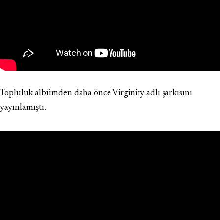
Topluluk albümden daha önce Virginity adlı şarkısını
yayınlamıştı.