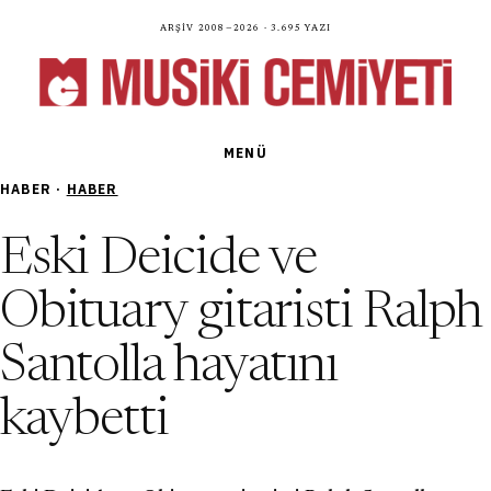
Arşiv 2008—2026 · 3.695 yazı
MENÜ
HABER ·
HABER
Eski Deicide ve
Obituary gitaristi Ralph
Santolla hayatını
kaybetti