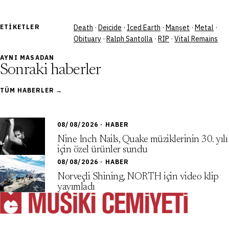
ETIKETLER
Death
·
Deicide
·
Iced Earth
·
Manşet
·
Metal
·
Obituary
·
Ralph Santolla
·
RIP
·
Vital Remains
AYNI MASADAN
Sonraki haberler
TÜM HABERLER →
08/08/2026 · HABER
Nine Inch Nails, Quake müziklerinin 30. yılı
için özel ürünler sundu
08/08/2026 · HABER
Norveçli Shining, NORTH için video klip
yayımladı