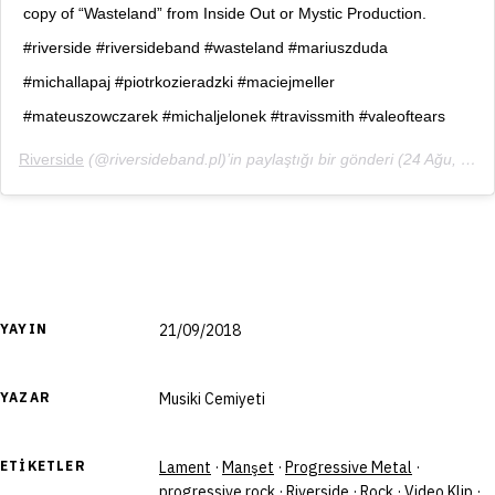
copy of “Wasteland” from Inside Out or Mystic Production.
#riverside #riversideband #wasteland #mariuszduda
#michallapaj #piotrkozieradzki #maciejmeller
#mateuszowczarek #michaljelonek #travissmith #valeoftears
Riverside
(@riversideband.pl)’in paylaştığı bir gönderi (
24 Ağu, 2018, 4:59öö PDT
YAYIN
21/09/2018
YAZAR
Musiki Cemiyeti
ETIKETLER
Lament
·
Manşet
·
Progressive Metal
·
progressive rock
·
Riverside
·
Rock
·
Video Klip
·