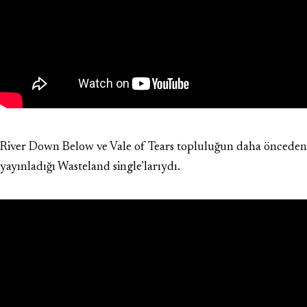
River Down Below ve Vale of Tears topluluğun daha önceden
yayınladığı Wasteland single’larıydı.