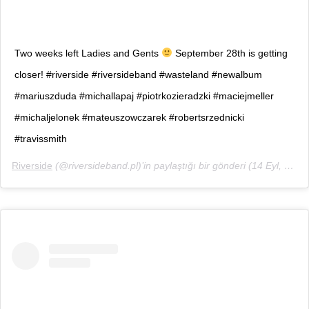
Two weeks left Ladies and Gents
September 28th is getting
closer! #riverside #riversideband #wasteland #newalbum
#mariuszduda #michallapaj #piotrkozieradzki #maciejmeller
#michaljelonek #mateuszowczarek #robertsrzednicki
#travissmith
Riverside
(@riversideband.pl)’in paylaştığı bir gönderi (
14 Eyl, 2018, 11:05ös PDT