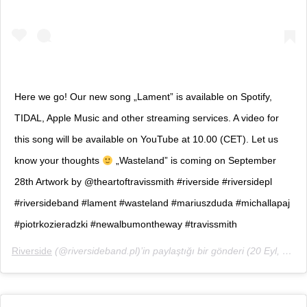
Here we go! Our new song „Lament” is available on Spotify,
TIDAL, Apple Music and other streaming services. A video for
this song will be available on YouTube at 10.00 (CET). Let us
know your thoughts
„Wasteland” is coming on September
28th Artwork by @theartoftravissmith #riverside #riversidepl
#riversideband #lament #wasteland #mariuszduda #michallapaj
#piotrkozieradzki #newalbumontheway #travissmith
Riverside
(@riversideband.pl)’in paylaştığı bir gönderi (
20 Eyl, 2018, 3:27ös PDT