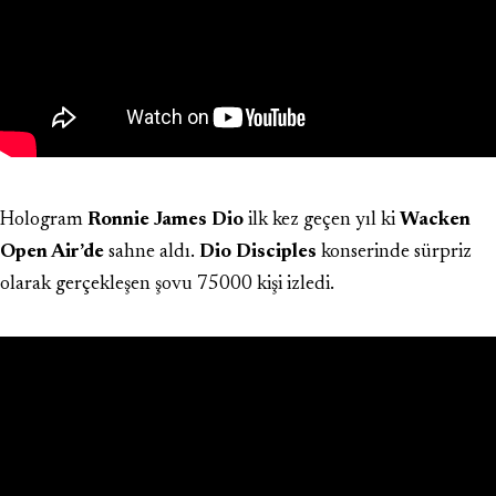
Hologram
Ronnie James Dio
ilk kez geçen yıl ki
Wacken
Open Air’de
sahne aldı.
Dio Disciples
konserinde sürpriz
olarak gerçekleşen şovu 75000 kişi izledi.