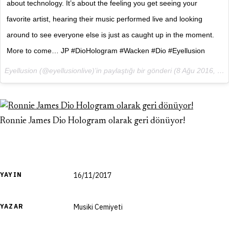
about technology. It’s about the feeling you get seeing your
favorite artist, hearing their music performed live and looking
around to see everyone else is just as caught up in the moment.
More to come… JP #DioHologram #Wacken #Dio #Eyellusion
Eyellusion (@eyellusionlive)’in paylaştığı bir gönderi (
8 Ağu 2016, 12:28 PDT
Ronnie James Dio Hologram olarak geri dönüyor!
YAYIN
16/11/2017
YAZAR
Musiki Cemiyeti