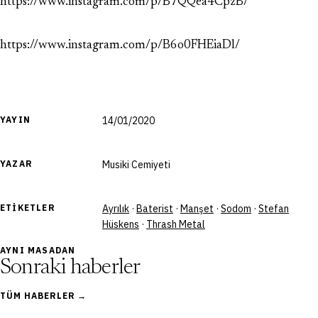
https://www.instagram.com/p/B7QQea4CpzB/
https://www.instagram.com/p/B6o0FHEiaDl/
YAYIN
14/01/2020
YAZAR
Musiki Cemiyeti
ETIKETLER
Ayrılık
·
Baterist
·
Manşet
·
Sodom
·
Stefan
Hüskens
·
Thrash Metal
AYNI MASADAN
Sonraki haberler
TÜM HABERLER →