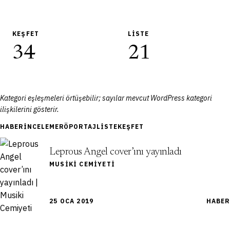
KEŞFET
LISTE
34
21
Kategori eşleşmeleri örtüşebilir; sayılar mevcut WordPress kategori
ilişkilerini gösterir.
HABER
İNCELEME
RÖPORTAJ
LISTE
KEŞFET
Leprous Angel cover’ını yayınladı
MUSIKI CEMIYETI
25 OCA 2019
HABER