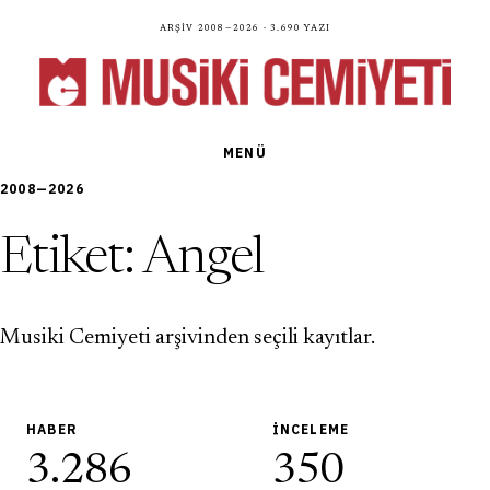
Arşiv 2008—2026 · 3.690 yazı
MENÜ
2008—2026
Etiket:
Angel
Musiki Cemiyeti arşivinden seçili kayıtlar.
HABER
İNCELEME
3.286
350