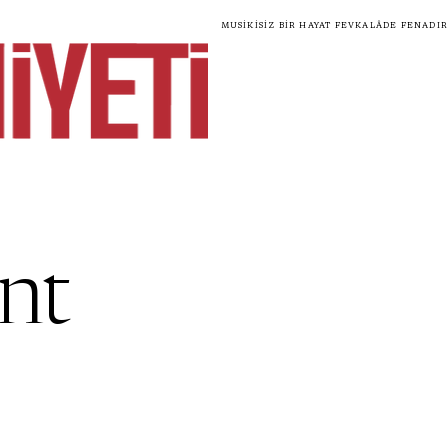
Musikisiz bir hayat fevkalâde fenadır
nt