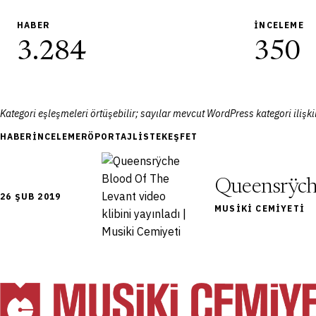
HABER
İNCELEME
3.284
350
Kategori eşleşmeleri örtüşebilir; sayılar mevcut WordPress kategori ilişkil
HABER
İNCELEME
RÖPORTAJ
LISTE
KEŞFET
Queensrÿche
26 ŞUB 2019
MUSIKI CEMIYETI