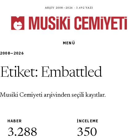
Arşiv 2008—2026 · 3.692 yazı
MENÜ
2008—2026
Etiket:
Embattled
Musiki Cemiyeti arşivinden seçili kayıtlar.
HABER
İNCELEME
3.288
350