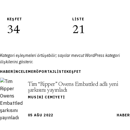
KEŞFET
LISTE
34
21
Kategori eşleşmeleri örtüşebilir; sayılar mevcut WordPress kategori
ilişkilerini gösterir.
HABER
İNCELEME
RÖPORTAJ
LISTE
KEŞFET
Tim “Ripper” Owens Embattled adlı yeni
şarkısını yayınladı
MUSIKI CEMIYETI
05 AĞU 2022
HABER