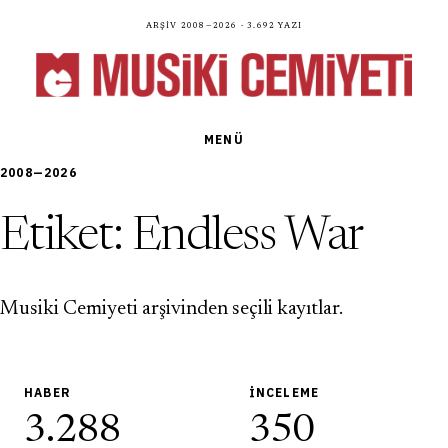
Arşiv 2008—2026 · 3.692 yazı
MENÜ
2008—2026
Etiket:
Endless War
Musiki Cemiyeti arşivinden seçili kayıtlar.
HABER
İNCELEME
3.288
350