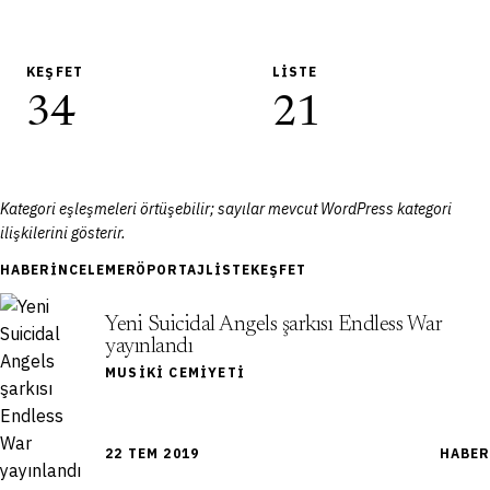
KEŞFET
LISTE
34
21
Kategori eşleşmeleri örtüşebilir; sayılar mevcut WordPress kategori
ilişkilerini gösterir.
HABER
İNCELEME
RÖPORTAJ
LISTE
KEŞFET
Yeni Suicidal Angels şarkısı Endless War
yayınlandı
MUSIKI CEMIYETI
22 TEM 2019
HABER