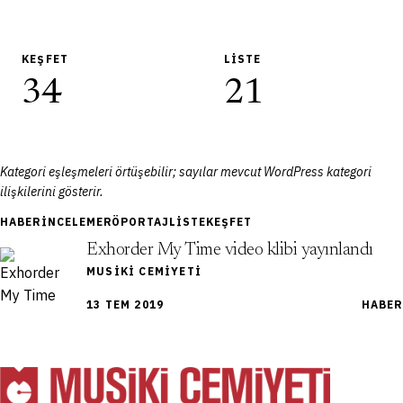
KEŞFET
LISTE
34
21
Kategori eşleşmeleri örtüşebilir; sayılar mevcut WordPress kategori
ilişkilerini gösterir.
HABER
İNCELEME
RÖPORTAJ
LISTE
KEŞFET
Exhorder My Time video klibi yayınlandı
MUSIKI CEMIYETI
13 TEM 2019
HABER