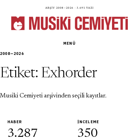
Arşiv 2008—2026 · 3.691 yazı
MENÜ
2008—2026
Etiket:
Exhorder
Musiki Cemiyeti arşivinden seçili kayıtlar.
HABER
İNCELEME
3.287
350