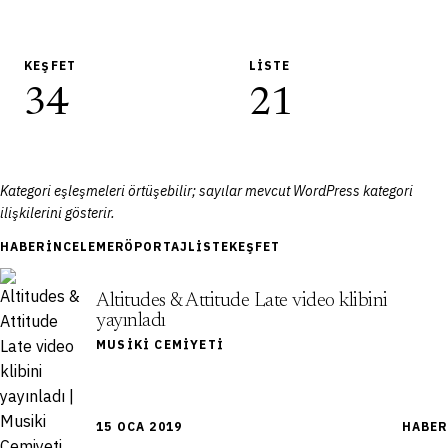
KEŞFET
LISTE
34
21
Kategori eşleşmeleri örtüşebilir; sayılar mevcut WordPress kategori
ilişkilerini gösterir.
HABER
İNCELEME
RÖPORTAJ
LISTE
KEŞFET
Altitudes & Attitude Late video klibini
yayınladı
MUSIKI CEMIYETI
15 OCA 2019
HABER