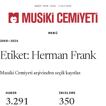
Arşiv 2008—2026 · 3.695 yazı
MENÜ
2008—2026
Etiket:
Herman Frank
Musiki Cemiyeti arşivinden seçili kayıtlar.
HABER
İNCELEME
3.291
350