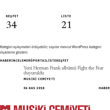
KEŞFET
LISTE
34
21
Kategori eşleşmeleri örtüşebilir; sayılar mevcut WordPress kategori
ilişkilerini gösterir.
HABER
İNCELEME
RÖPORTAJ
LISTE
KEŞFET
Yeni Herman Frank albümü Fight the Fear
duyuruldu
MUSIKI CEMIYETI
06 KAS 2018
HABER