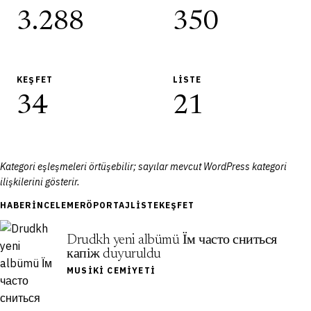
3.288
350
KEŞFET
LISTE
34
21
Kategori eşleşmeleri örtüşebilir; sayılar mevcut WordPress kategori
ilişkilerini gösterir.
HABER
İNCELEME
RÖPORTAJ
LISTE
KEŞFET
Drudkh yeni albümü Їм часто сниться
капіж duyuruldu
MUSIKI CEMIYETI