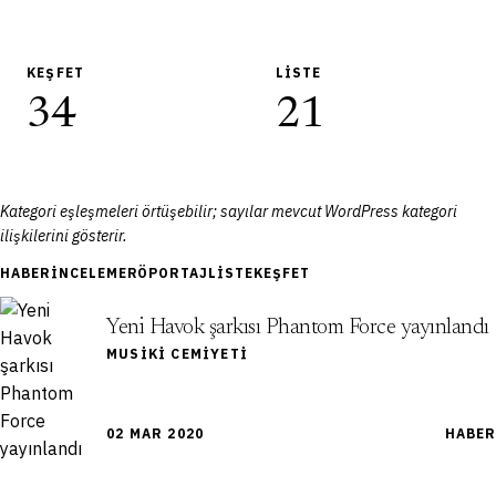
KEŞFET
LISTE
34
21
Kategori eşleşmeleri örtüşebilir; sayılar mevcut WordPress kategori
ilişkilerini gösterir.
HABER
İNCELEME
RÖPORTAJ
LISTE
KEŞFET
Yeni Havok şarkısı Phantom Force yayınlandı
MUSIKI CEMIYETI
02 MAR 2020
HABER