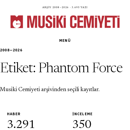
Arşiv 2008—2026 · 3.695 yazı
MENÜ
2008—2026
Etiket:
Phantom Force
Musiki Cemiyeti arşivinden seçili kayıtlar.
HABER
İNCELEME
3.291
350