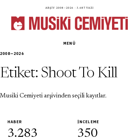
Arşiv 2008—2026 · 3.687 yazı
MENÜ
2008—2026
Etiket:
Shoot To Kill
Musiki Cemiyeti arşivinden seçili kayıtlar.
HABER
İNCELEME
3.283
350