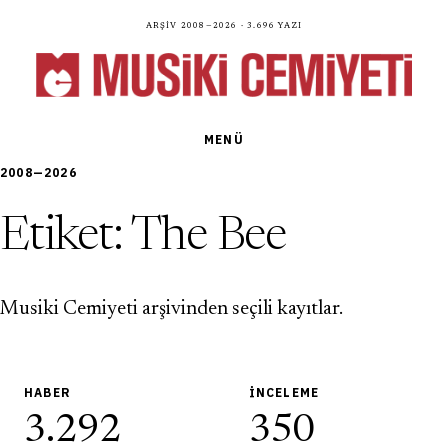
Arşiv 2008—2026 · 3.696 yazı
MENÜ
2008—2026
Etiket:
The Bee
Musiki Cemiyeti arşivinden seçili kayıtlar.
HABER
İNCELEME
3.292
350