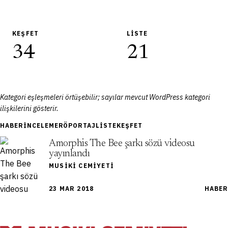
KEŞFET
LISTE
34
21
Kategori eşleşmeleri örtüşebilir; sayılar mevcut WordPress kategori
ilişkilerini gösterir.
HABER
İNCELEME
RÖPORTAJ
LISTE
KEŞFET
Amorphis The Bee şarkı sözü videosu
yayınlandı
MUSIKI CEMIYETI
23 MAR 2018
HABER