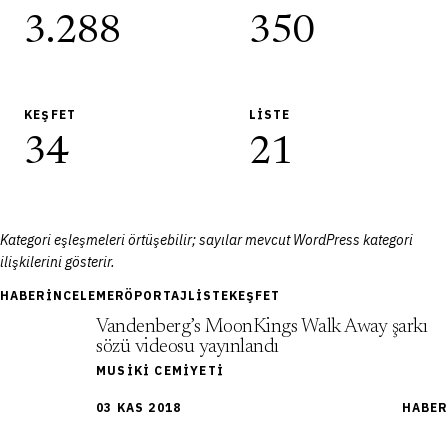
3.288
350
KEŞFET
LISTE
34
21
Kategori eşleşmeleri örtüşebilir; sayılar mevcut WordPress kategori
ilişkilerini gösterir.
HABER
İNCELEME
RÖPORTAJ
LISTE
KEŞFET
Vandenberg’s MoonKings Walk Away şarkı
sözü videosu yayınlandı
MUSIKI CEMIYETI
03 KAS 2018
HABER