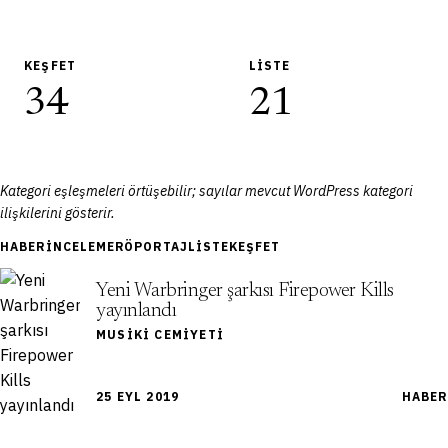
KEŞFET
LISTE
34
21
Kategori eşleşmeleri örtüşebilir; sayılar mevcut WordPress kategori
ilişkilerini gösterir.
HABER
İNCELEME
RÖPORTAJ
LISTE
KEŞFET
Yeni Warbringer şarkısı Firepower Kills
yayınlandı
MUSIKI CEMIYETI
25 EYL 2019
HABER