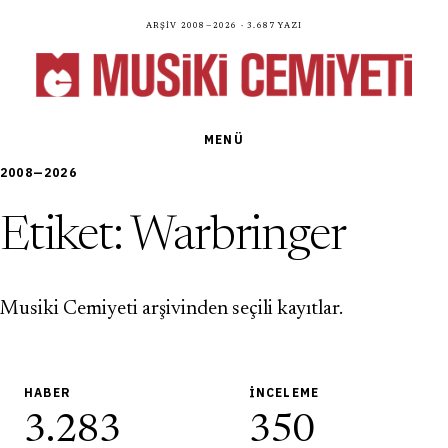
Arşiv 2008—2026 · 3.687 yazı
MENÜ
2008—2026
Etiket:
Warbringer
Musiki Cemiyeti arşivinden seçili kayıtlar.
HABER
İNCELEME
3.283
350