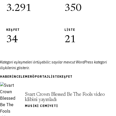
3.291
350
KEŞFET
LISTE
34
21
Kategori eşleşmeleri örtüşebilir; sayılar mevcut WordPress kategori
ilişkilerini gösterir.
HABER
İNCELEME
RÖPORTAJ
LISTE
KEŞFET
Svart Crown Blessed Be The Fools video
klibini yayınladı
MUSIKI CEMIYETI