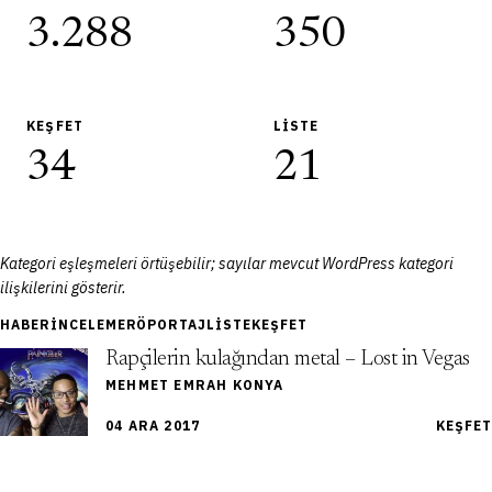
3.288
350
KEŞFET
LISTE
34
21
Kategori eşleşmeleri örtüşebilir; sayılar mevcut WordPress kategori
ilişkilerini gösterir.
HABER
İNCELEME
RÖPORTAJ
LISTE
KEŞFET
Rapçilerin kulağından metal – Lost in Vegas
MEHMET EMRAH KONYA
04 ARA 2017
KEŞFET