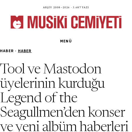
Arşiv 2008—2026 · 3.687 yazı
MENÜ
HABER ·
HABER
Tool ve Mastodon
üyelerinin kurduğu
Legend of the
Seagullmen’den konser
ve yeni albüm haberleri