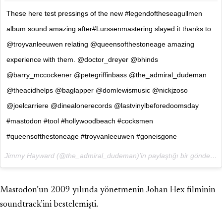
These here test pressings of the new #legendoftheseagullmen
album sound amazing after#Lurssenmastering slayed it thanks to
@troyvanleeuwen relating @queensofthestoneage amazing
experience with them. @doctor_dreyer @bhinds
@barry_mccockener @petegriffinbass @the_admiral_dudeman
@theacidhelps @baglapper @domlewismusic @nickjzoso
@joelcarriere @dinealonerecords @lastvinylbeforedoomsday
#mastodon #tool #hollywoodbeach #cocksmen
#queensofthestoneage #troyvanleeuwen #goneisgone
Jimmy Hayward (@the_admiral_dudeman)’in paylaştığı bir gönderi (
3
Mastodon’un 2009 yılında yönetmenin Johan Hex filminin
soundtrack’ini bestelemişti.