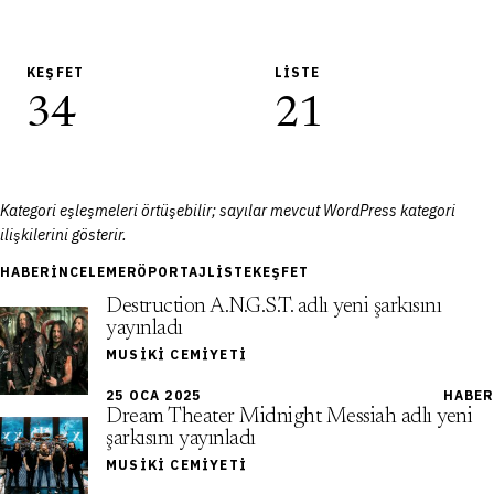
KEŞFET
LISTE
34
21
Kategori eşleşmeleri örtüşebilir; sayılar mevcut WordPress kategori
ilişkilerini gösterir.
HABER
İNCELEME
RÖPORTAJ
LISTE
KEŞFET
Destruction A.N.G.S.T. adlı yeni şarkısını
yayınladı
MUSIKI CEMIYETI
25 OCA 2025
HABER
Dream Theater Midnight Messiah adlı yeni
şarkısını yayınladı
MUSIKI CEMIYETI