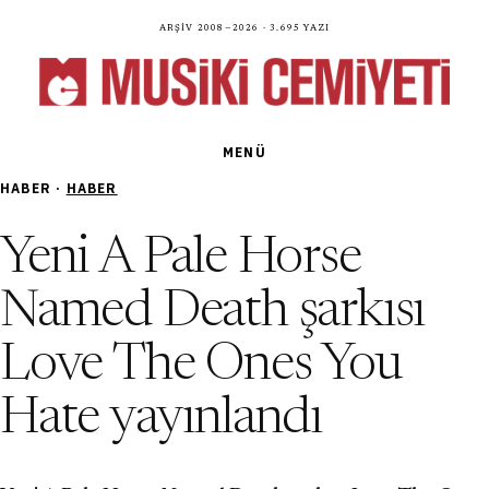
Arşiv 2008—2026 · 3.695 yazı
MENÜ
HABER ·
HABER
Yeni A Pale Horse
Named Death şarkısı
Love The Ones You
Hate yayınlandı