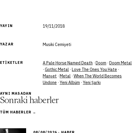
YAYIN
19/11/2018
YAZAR
Musiki Cemiyeti
ETIKETLER
A Pale Horse Named Death
·
Doom
·
Doom Metal
·
Gothic Metal
·
Love The Ones You Hate
·
Manşet
·
Metal
·
When The World Becomes
Undone
·
Yeni Albüm
·
Yeni Şarkı
AYNI MASADAN
Sonraki haberler
TÜM HABERLER →
08/08/2026 · HABER