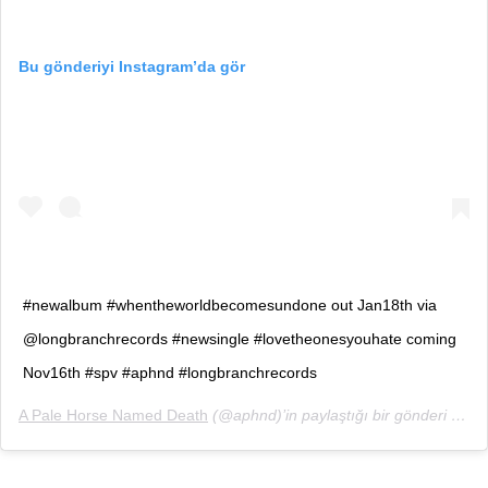
Bu gönderiyi Instagram’da gör
#newalbum #whentheworldbecomesundone out Jan18th via
@longbranchrecords #newsingle #lovetheonesyouhate coming
Nov16th #spv #aphnd #longbranchrecords
A Pale Horse Named Death
(@aphnd)’in paylaştığı bir gönderi (
5 Ka