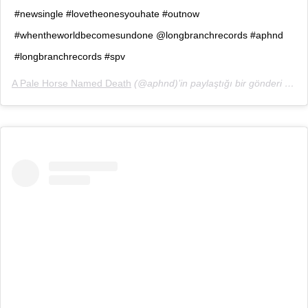
#newsingle #lovetheonesyouhate #outnow
#whentheworldbecomesundone @longbranchrecords #aphnd
#longbranchrecords #spv
A Pale Horse Named Death
(@aphnd)’in paylaştığı bir gönderi (
16 K