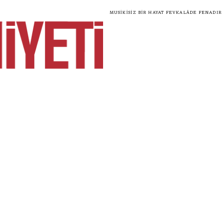
Musikisiz bir hayat fevkalâde fenadır