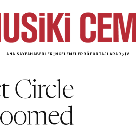
ANA SAYFA
HABERLER
İNCELEMELER
RÖPORTAJLAR
ARŞIV
t Circle
 Doomed