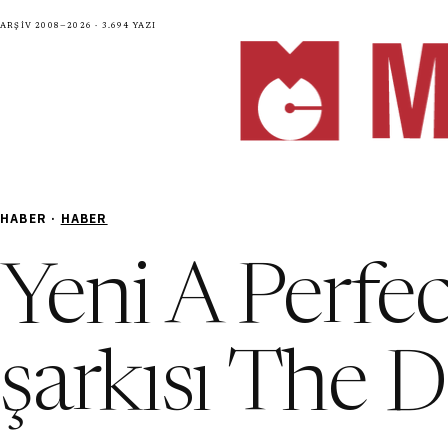
Arşiv 2008—2026 · 3.694 yazı
HABER ·
HABER
Yeni A Perfec
şarkısı The