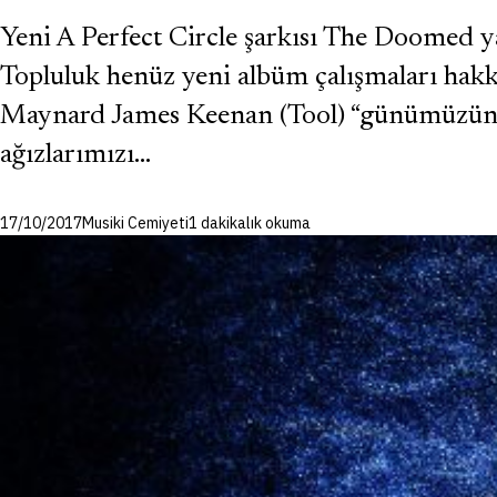
Yeni A Perfect Circle şarkısı The Doomed yay
Topluluk henüz yeni albüm çalışmaları hakk
Maynard James Keenan (Tool) “günümüzün po
ağızlarımızı…
17/10/2017
Musiki Cemiyeti
1 dakikalık okuma