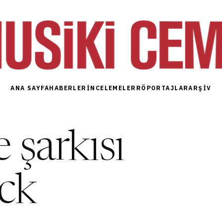
ANA SAYFA
HABERLER
İNCELEMELER
RÖPORTAJLAR
ARŞIV
 şarkısı
ck