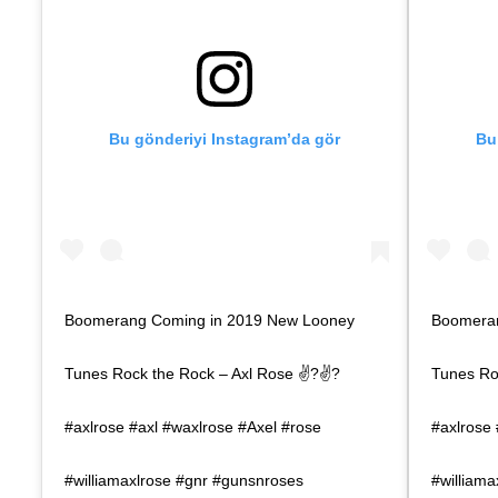
Bu gönderiyi Instagram’da gör
Bu
Boomerang Coming in 2019 New Looney
Boomeran
Tunes Rock the Rock – Axl Rose ✌?✌?
Tunes Ro
#axlrose #axl #waxlrose #Axel #rose
#axlrose 
#williamaxlrose #gnr #gunsnroses
#william