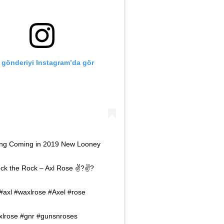
 gönderiyi Instagram’da gör
g Coming in 2019 New Looney
ck the Rock – Axl Rose ✌?✌?
#axl #waxlrose #Axel #rose
axlrose #gnr #gunsnroses