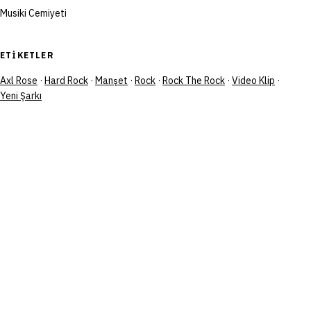
Musiki Cemiyeti
ETIKETLER
Axl Rose
·
Hard Rock
·
Manşet
·
Rock
·
Rock The Rock
·
Video Klip
·
Yeni Şarkı