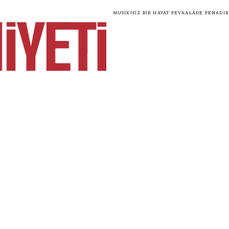
Musikisiz bir hayat fevkalâde fenadır