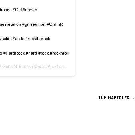
roses #GnRforever
sesreunion #gnrreunion #GnFnR
axldc #acdc #rocktherock
d #HardRock #hard #rock #rocknroll
? Guns N’ Roses
6 Oca, 2019, 1:03öö PST
(@official_axlrose)’in paylaştığı bir gönderi (
)
5 Oca, 20
TÜM HABERLER →