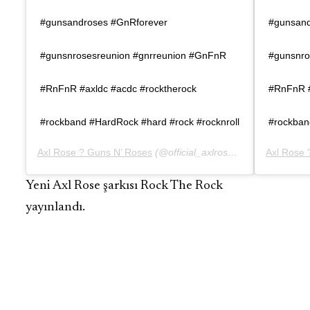
#gunsandroses #GnRforever
#gunsand
#gunsnrosesreunion #gnrreunion #GnFnR
#gunsnro
#RnFnR #axldc #acdc #rocktherock
#RnFnR #
#rockband #HardRock #hard #rock #rocknroll
#rockban
Axl Rose ? Guns N’ Roses
(@official_axlrose)’in paylaştığı bir gönderi (
Axl Rose 
Yeni Axl Rose şarkısı Rock The Rock
yayınlandı.