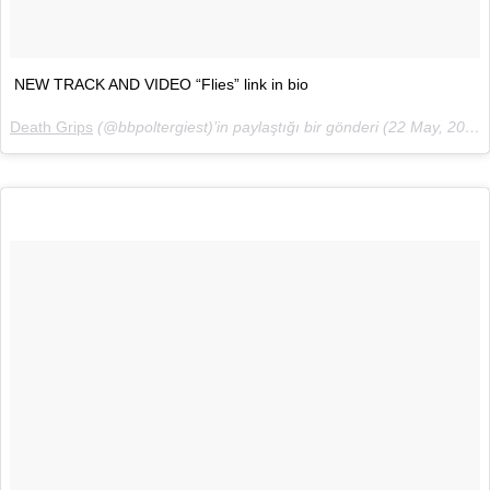
NEW TRACK AND VIDEO “Flies” link in bio
Death Grips
(@bbpoltergiest)’in paylaştığı bir gönderi (
22 May, 2018, 2:01ös PDT