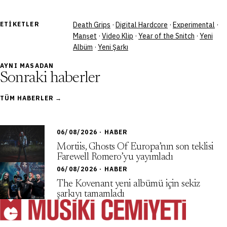
ETIKETLER
Death Grips
·
Digital Hardcore
·
Experimental
·
Manşet
·
Video Klip
·
Year of the Snitch
·
Yeni
Albüm
·
Yeni Şarkı
AYNI MASADAN
Sonraki haberler
TÜM HABERLER →
06/08/2026 · HABER
Mortiis, Ghosts Of Europa’nın son teklisi
Farewell Romero’yu yayımladı
06/08/2026 · HABER
The Kovenant yeni albümü için sekiz
şarkıyı tamamladı