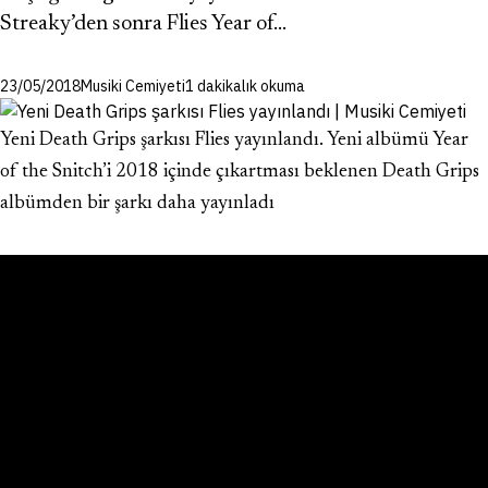
Streaky’den sonra Flies Year of…
23/05/2018
Musiki Cemiyeti
1 dakikalık okuma
Yeni Death Grips şarkısı Flies yayınlandı. Yeni albümü Year
of the Snitch’i 2018 içinde çıkartması beklenen Death Grips
albümden bir şarkı daha yayınladı