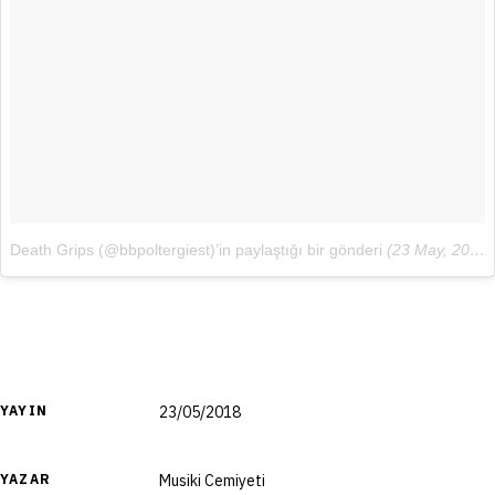
Death Grips (@bbpoltergiest)’in paylaştığı bir gönderi
(
23 May, 2018, 12:37öö PDT
YAYIN
23/05/2018
YAZAR
Musiki Cemiyeti