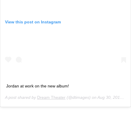
View this post on Instagram
Jordan at work on the new album!
A post shared by
Dream Theater
(@dtimages) on
Aug 30, 2018 at 7:40am PDT