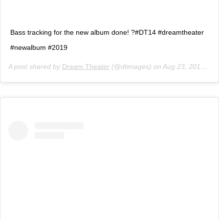
Bass tracking for the new album done! ?#DT14 #dreamtheater
#newalbum #2019
A post shared by
Dream Theater
(@dtimages) on
Aug 23, 2018 at 3:31pm PDT