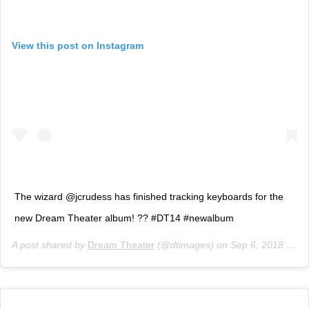
View this post on Instagram
The wizard @jcrudess has finished tracking keyboards for the
new Dream Theater album! ?? #DT14 #newalbum
A post shared by
Dream Theater
(@dtimages) on
Sep 6, 2018 at 10:05am PDT