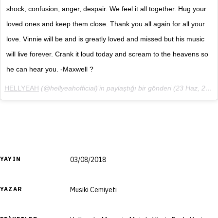
shock, confusion, anger, despair. We feel it all together. Hug your
loved ones and keep them close. Thank you all again for all your
love. Vinnie will be and is greatly loved and missed but his music
will live forever. Crank it loud today and scream to the heavens so
he can hear you. -Maxwell ?
HELLYEAH
(@hellyeahofficial)’in paylaştığı bir gönderi (
23 Haz, 2018, 5:17ös PDT
YAYIN
03/08/2018
YAZAR
Musiki Cemiyeti