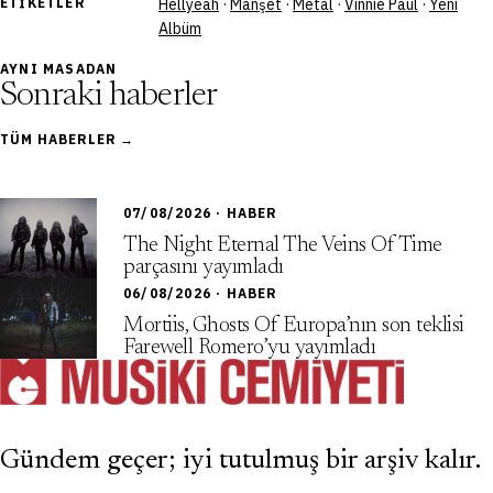
ETIKETLER
Hellyeah
·
Manşet
·
Metal
·
Vinnie Paul
·
Yeni
Albüm
AYNI MASADAN
Sonraki haberler
TÜM HABERLER →
07/08/2026 · HABER
The Night Eternal The Veins Of Time
parçasını yayımladı
06/08/2026 · HABER
Mortiis, Ghosts Of Europa’nın son teklisi
Farewell Romero’yu yayımladı
Gündem geçer; iyi tutulmuş bir arşiv kalır.