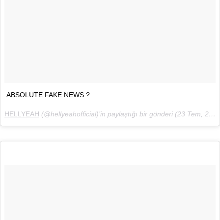
ABSOLUTE FAKE NEWS ?
HELLYEAH
(@hellyeahofficial)’in paylaştığı bir gönderi (
23 Tem, 2018, 1:51ös PDT